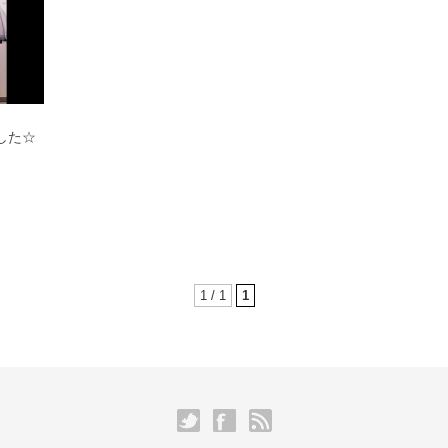
した☆
1 / 1
1