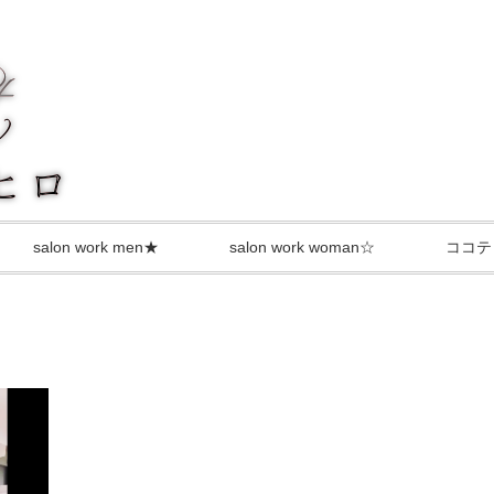
salon work men★
salon work woman☆
ココテ