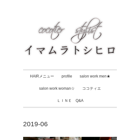
HAIRメニュー
profile
salon work men★
salon work woman☆
ココティエ
ＬＩＮＥ Q&A
2019-06