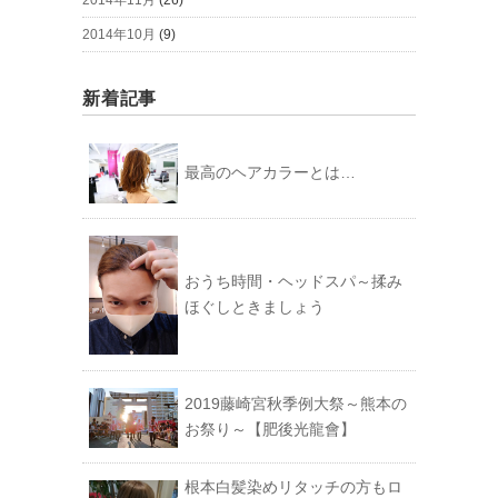
2014年11月
(26)
2014年10月
(9)
新着記事
最高のヘアカラーとは…
おうち時間・ヘッドスパ～揉み
ほぐしときましょう
2019藤崎宮秋季例大祭～熊本の
お祭り～【肥後光龍會】
根本白髪染めリタッチの方もロ