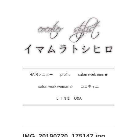
HAIRメニュー
profile
salon work men★
salon work woman☆
ココティエ
ＬＩＮＥ Q&A
IMG_20190720_175147.jpg