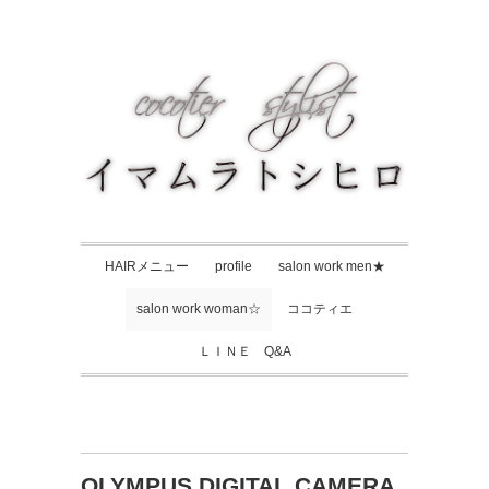
HAIRメニュー
profile
salon work men★
salon work woman☆
ココティエ
ＬＩＮＥ Q&A
OLYMPUS DIGITAL CAMERA