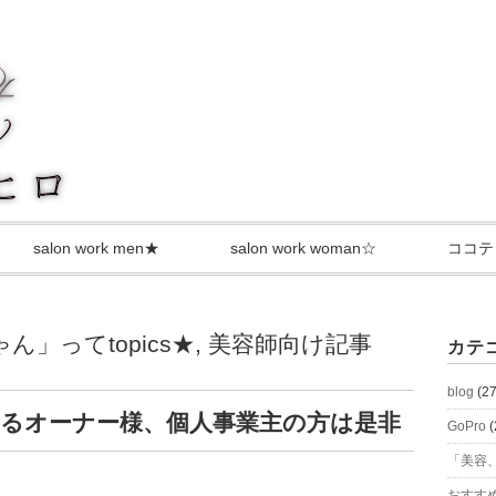
salon work men★
salon work woman☆
ココテ
」ってtopics★
,
美容師向け記事
カテ
blog
(27
われるオーナー様、個人事業主の方は是非
GoPro
(
「美容、
おすす