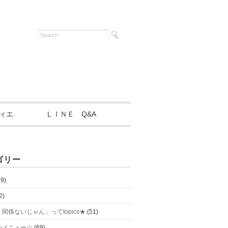
ィエ
ＬＩＮＥ Q&A
ゴリー
9)
2)
関係ないじゃん」ってtopics★
(51)
めメニュー☆
(69)