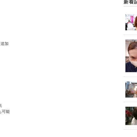
新着
を追加
供
も可能