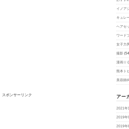
イノア
キュレ
ヘアセ
ワード
女子
撮影
(54
漫画☆
(
熊本ト
美容師
スポンサーリンク
アー
2021年
2019年
2019年