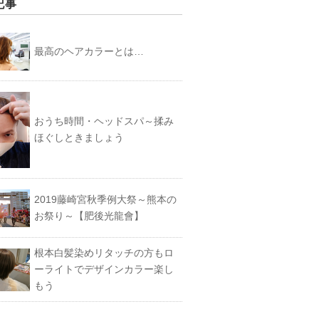
記事
最高のヘアカラーとは…
おうち時間・ヘッドスパ～揉み
ほぐしときましょう
2019藤崎宮秋季例大祭～熊本の
お祭り～【肥後光龍會】
根本白髪染めリタッチの方もロ
ーライトでデザインカラー楽し
もう