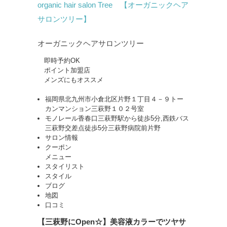
organic hair salon Tree 【オーガニックヘア
サロンツリー】
オーガニックヘアサロンツリー
即時予約OK
ポイント加盟店
メンズにもオススメ
福岡県北九州市小倉北区片野１丁目４－９トー
カンマンション三萩野１０２号室
モノレール香春口三萩野駅から徒歩5分,西鉄バス
三萩野交差点徒歩5分三萩野病院前片野
サロン情報
クーポン
メニュー
スタイリスト
スタイル
ブログ
地図
口コミ
【三萩野にOpen☆】美容液カラーでツヤサ