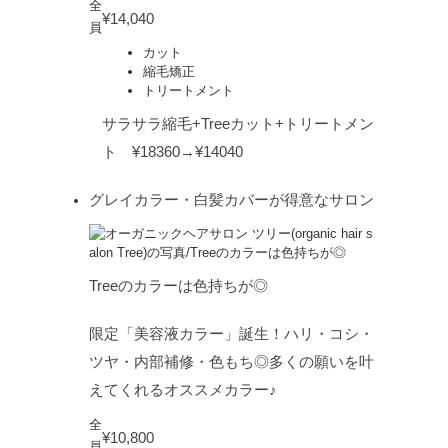
全
¥14,040
員
カット
縮毛矯正
トリートメント
サラサラ縮毛+Treeカット+トリートメン
ト ¥18360→¥14040
グレイカラー・白髪カバーが得意なサロン
Treeのカラーは色持ちが◎
限定「美容液カラー」誕生！ハリ・コシ・
ツヤ・内部補修・色もち◎多くの願いを叶
えてくれるオススメカラー♪
全
¥10,800
員