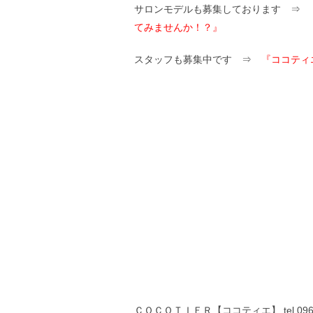
サロンモデルも募集しております ⇒
てみませんか！？』
スタッフも募集中です ⇒
『ココティ
ＣＯＣＯＴＩＥＲ【ココティエ】 tel 096-3