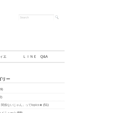
ィエ
ＬＩＮＥ Q&A
ゴリー
9)
2)
関係ないじゃん」ってtopics★
(51)
めメニュー☆
(69)