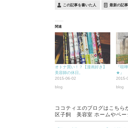
この記事を書いた人
最新の記事
関連
オトナ買い！？【漫画好き】
『喧嘩
美容師の休日。
★』
2015-06-02
2015-
blog
blog
ココティエのブログはこちらから
区子飼 美容室 ホームやペー