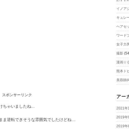
イノア
キュレ
ヘアセ
ワード
女子
撮影
(54
漫画☆
(
熊本ト
美容師
スポンサーリンク
アー
けちゃいましたね…
2021年
2019年
まま逆転できそうな雰囲気でしたけどね…
2019年