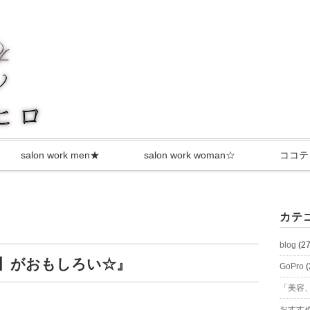
salon work men★
salon work woman☆
ココテ
カテ
blog
(27
画】がおもしろい☆』
GoPro
(
「美容、
おすす