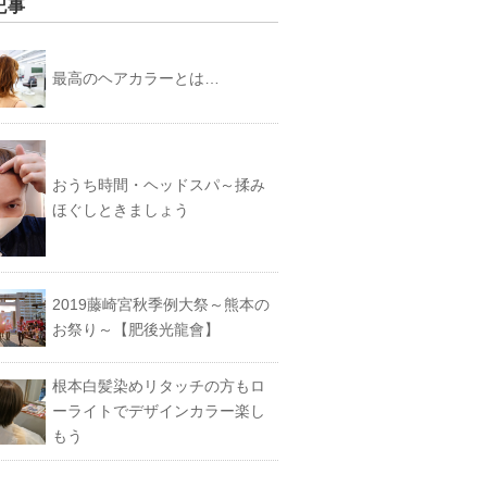
記事
最高のヘアカラーとは…
おうち時間・ヘッドスパ～揉み
ほぐしときましょう
2019藤崎宮秋季例大祭～熊本の
お祭り～【肥後光龍會】
根本白髪染めリタッチの方もロ
ーライトでデザインカラー楽し
もう