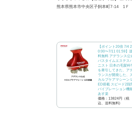
熊本県熊本市中央区子飼本町7-14 1Ｆ
【ポイント20倍 7/4 2
0:00〜7/11 01:59】
料無料 アデランス公
バスタイムエステス
ニスト 日本の毛髪科
を牽引してきた、ア
ランスが開発した、
カルプケアマシーン 
ED搭載 スピード2段
バイブレーション機
あす楽
価格：13824円（税
込、送料無料)