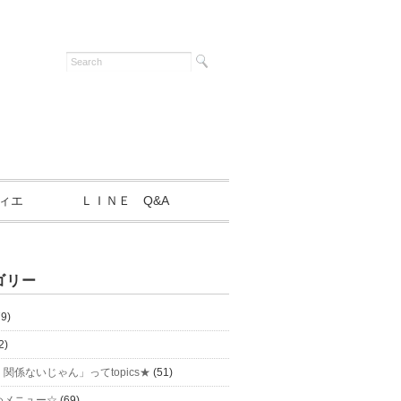
ィエ
ＬＩＮＥ Q&A
ゴリー
9)
2)
関係ないじゃん」ってtopics★
(51)
めメニュー☆
(69)