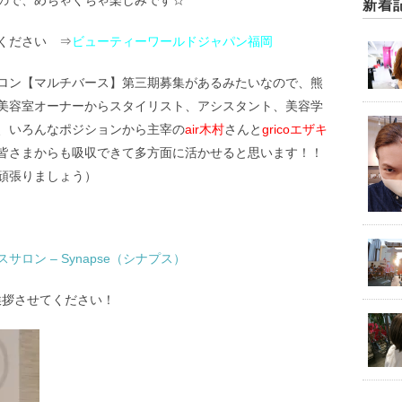
ので、めちゃくちゃ楽しみです☆
新着
ください ⇒
ビューティーワールドジャパン福岡
ロン【マルチバース】第三期募集があるみたいなので、熊
美容室オーナーからスタイリスト、アシスタント、美容学
、いろんなポジションから主宰の
air木村
さんと
gricoエザキ
皆さまからも吸収できて多方面に活かせると思います！！
頑張りましょう）
ン – Synapse（シナプス）
挨拶させてください！