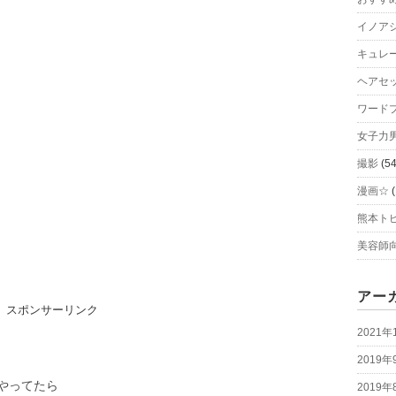
イノア
キュレ
ヘアセ
ワード
女子
撮影
(54
漫画☆
(
熊本ト
美容師
アー
スポンサーリンク
2021年
2019年
やってたら
2019年