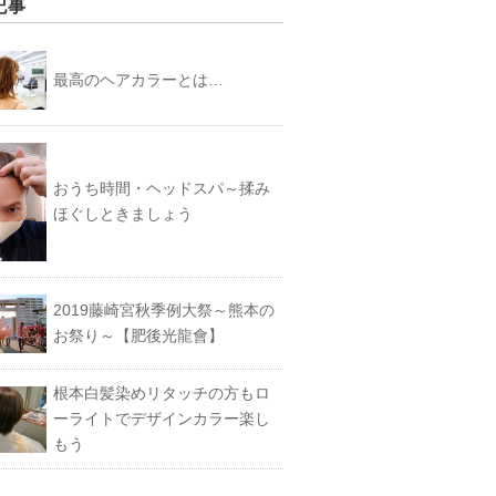
記事
最高のヘアカラーとは…
おうち時間・ヘッドスパ～揉み
ほぐしときましょう
2019藤崎宮秋季例大祭～熊本の
お祭り～【肥後光龍會】
根本白髪染めリタッチの方もロ
ーライトでデザインカラー楽し
もう