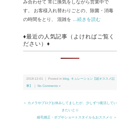
み合わせて 常に換気をしながら営業中で
す。 お客様入れ替わりごとの、除菌・消毒
の時間をとり、 混雑を
…続きを読む
♦最近の人気記事（よければご覧く
ださい）♦
2018-12-01 ｜ Posted in
blog
,
キュレーション【超オススメ記
事】
｜
No Comments »
＜ カメラやブログお休みしてましたが、少しずつ復活してい
きたいと☆
縮毛矯正・ボブやショートスタイルもおススメ☆ ＞