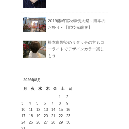
2019藤崎宮秋季例大祭～熊本の
お祭り～【肥後光龍會】
根本白髪染めリタッチの方もロ
ーライトでデザインカラー楽し
もう
2026年8月
月
火
水
木
金
土
日
1
2
3
4
5
6
7
8
9
10
11
12
13
14
15
16
17
18
19
20
21
22
23
24
25
26
27
28
29
30
31