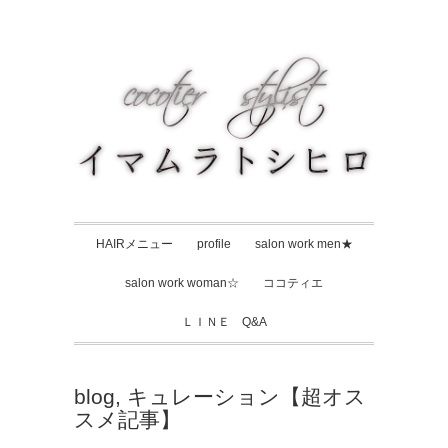
HAIRメニュー
profile
salon work men★
salon work woman☆
ココティエ
ＬＩＮＥ Q&A
blog
,
キュレーション【超オス
スメ記事】