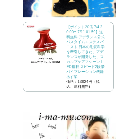
【ポイント20倍 7/4 2
0:00〜7/11 01:59】送
料無料 アデランス公式
バスタイムエステスパ
ニスト 日本の毛髪科学
を牽引してきた、アデ
ランスが開発した、ス
カルプケアマシーン L
ED搭載 スピード2段階
バイブレーション機能
あす楽
価格：13824円（税
込、送料無料)