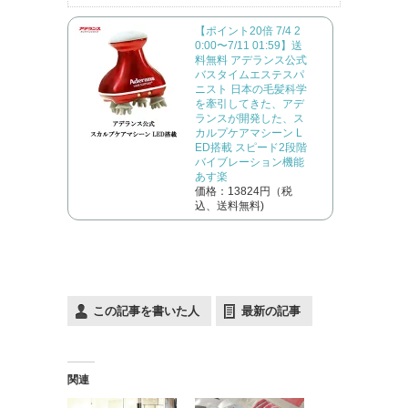
【ポイント20倍 7/4 2
0:00〜7/11 01:59】送
料無料 アデランス公式
バスタイムエステスパ
ニスト 日本の毛髪科学
を牽引してきた、アデ
ランスが開発した、ス
カルプケアマシーン L
ED搭載 スピード2段階
バイブレーション機能
あす楽
価格：13824円（税
込、送料無料)
この記事を書いた人
最新の記事
関連