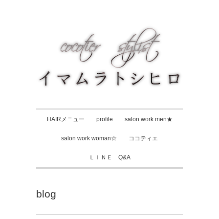
HAIRメニュー
profile
salon work men★
salon work woman☆
ココティエ
ＬＩＮＥ Q&A
blog