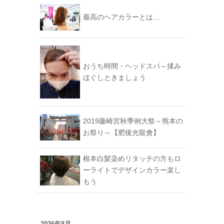
最高のヘアカラーとは…
おうち時間・ヘッドスパ～揉み
ほぐしときましょう
2019藤崎宮秋季例大祭～熊本の
お祭り～【肥後光龍會】
根本白髪染めリタッチの方もロ
ーライトでデザインカラー楽し
もう
2026年8月